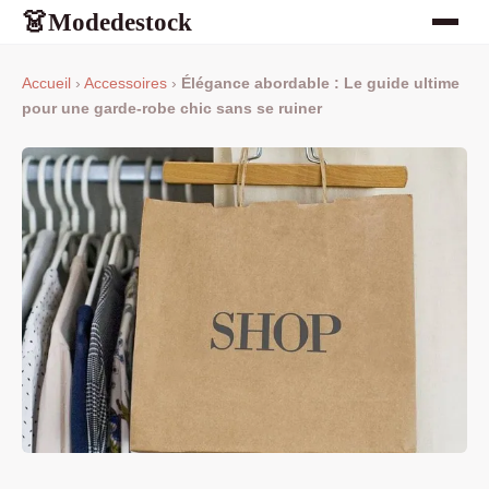
Modedestock
👗
Accueil
›
Accessoires
›
Élégance abordable : Le guide ultime
pour une garde-robe chic sans se ruiner